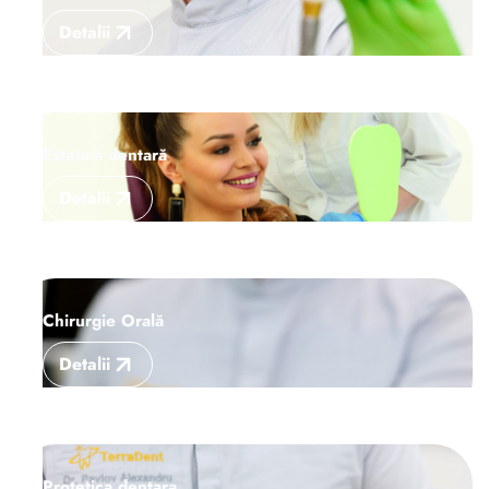
Detalii
Estetică dentară
Detalii
Chirurgie Orală
Detalii
Protetica dentara