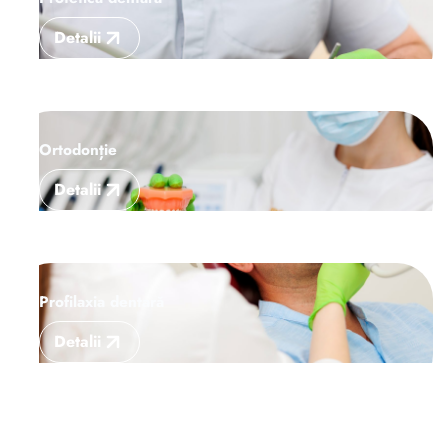
Detalii
Ortodonție
Detalii
Profilaxia dentară
Detalii